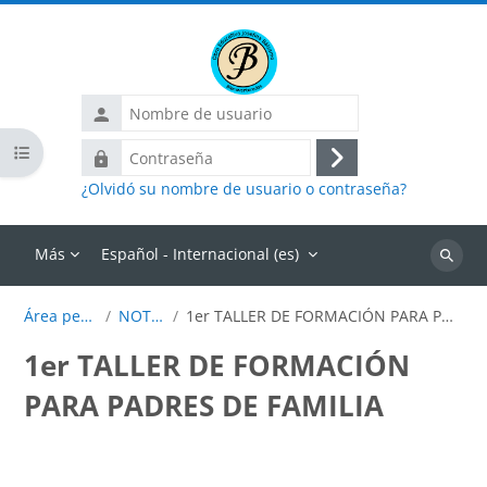
Salta al contenido principal
Nombre
de
Abrir índice del curso
Contraseña
usuario
Acceder
¿Olvidó su nombre de usuario o contraseña?
Más
Español - Internacional ‎(es)‎
Buscar
cursos
Área personal
NOTICIAS
1er TALLER DE FORMACIÓN PARA PADRES DE FAMILIA
1er TALLER DE FORMACIÓN
PARA PADRES DE FAMILIA