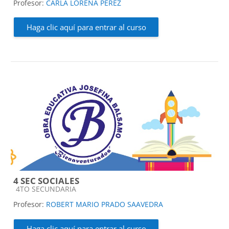
Profesor:
CARLA LORENA PEREZ
Haga clic aquí para entrar al curso
4 SEC SOCIALES
Categoría de cursos
4TO SECUNDARIA
Profesor:
ROBERT MARIO PRADO SAAVEDRA
Haga clic aquí para entrar al curso