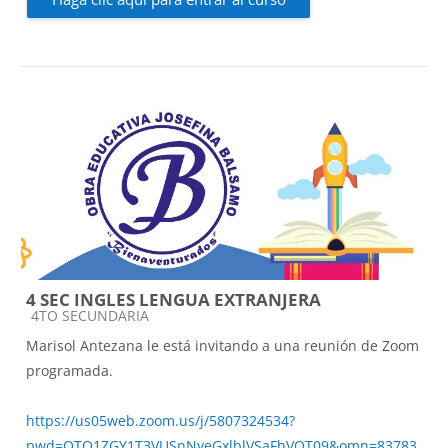
4 SEC INGLES LENGUA EXTRANJERA
Categoría de cursos
4TO SECUNDARIA
Marisol Antezana le está invitando a una reunión de Zoom
programada.
https://us05web.zoom.us/j/5807324534?
pwd=OTQ1ZGY1T3VUSnNyeGxlblVSaFhVQT09&omn=83783