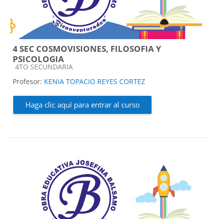
4 SEC COSMOVISIONES, FILOSOFIA Y
PSICOLOGIA
Categoría de cursos
4TO SECUNDARIA
Profesor:
KENIA TOPACIO REYES CORTEZ
Haga clic aquí para entrar al curso