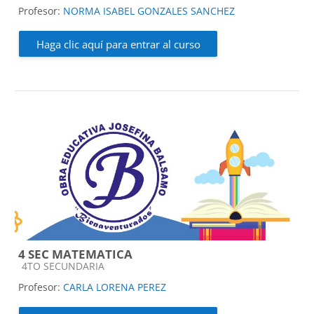
Profesor:
NORMA ISABEL GONZALES SANCHEZ
Haga clic aquí para entrar al curso
4 SEC MATEMATICA
Categoría de cursos
4TO SECUNDARIA
Profesor:
CARLA LORENA PEREZ