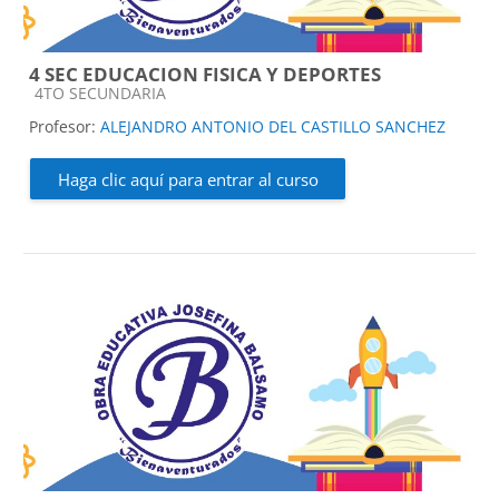
4 SEC EDUCACION FISICA Y DEPORTES
Categoría de cursos
4TO SECUNDARIA
Profesor:
ALEJANDRO ANTONIO DEL CASTILLO SANCHEZ
Haga clic aquí para entrar al curso