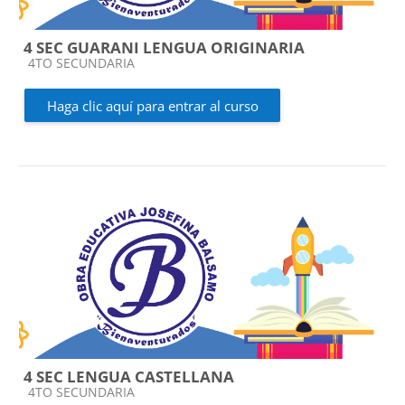
4 SEC GUARANI LENGUA ORIGINARIA
Categoría de cursos
4TO SECUNDARIA
Haga clic aquí para entrar al curso
4 SEC LENGUA CASTELLANA
Categoría de cursos
4TO SECUNDARIA