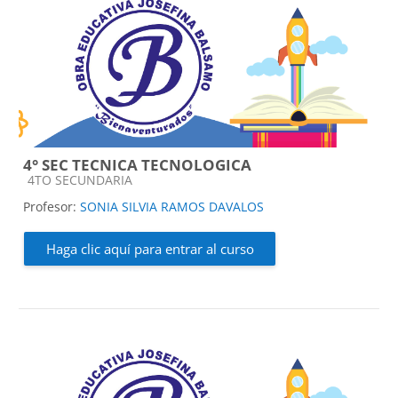
4° SEC TECNICA TECNOLOGICA
Categoría de cursos
4TO SECUNDARIA
Profesor:
SONIA SILVIA RAMOS DAVALOS
Haga clic aquí para entrar al curso