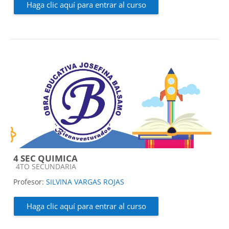
Haga clic aquí para entrar al curso
4 SEC QUIMICA
Categoría de cursos
4TO SECUNDARIA
Profesor:
SILVINA VARGAS ROJAS
Haga clic aquí para entrar al curso