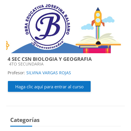
4 SEC CSN BIOLOGIA Y GEOGRAFIA
Categoría de cursos
4TO SECUNDARIA
Profesor:
SILVINA VARGAS ROJAS
Haga clic aquí para entrar al curso
Categorías