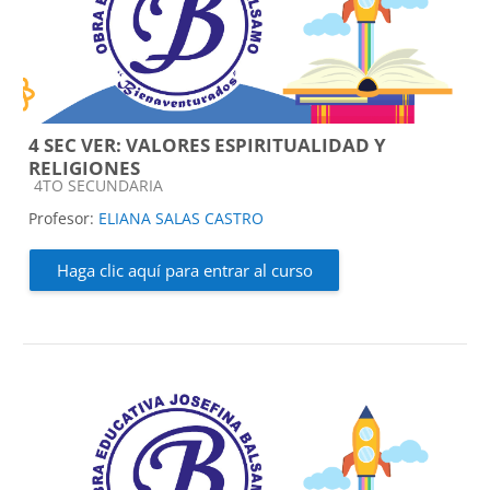
4 SEC VER: VALORES ESPIRITUALIDAD Y
RELIGIONES
Categoría de cursos
4TO SECUNDARIA
Profesor:
ELIANA SALAS CASTRO
Haga clic aquí para entrar al curso