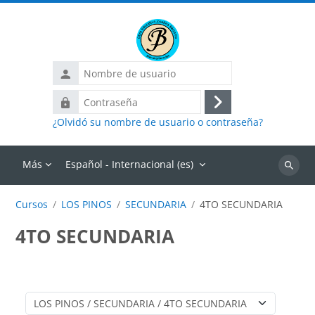
Salta al contenido principal
Nombre
de
Contraseña
usuario
Acceder
¿Olvidó su nombre de usuario o contraseña?
Más
Español - Internacional ‎(es)‎
Buscar
cursos
Cursos
LOS PINOS
SECUNDARIA
4TO SECUNDARIA
4TO SECUNDARIA
Categorías