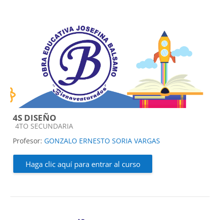
4S DISEÑO
Categoría de cursos
4TO SECUNDARIA
Profesor:
GONZALO ERNESTO SORIA VARGAS
Haga clic aquí para entrar al curso