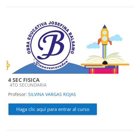
4 SEC FISICA
Categoría de cursos
4TO SECUNDARIA
Profesor:
SILVINA VARGAS ROJAS
Haga clic aquí para entrar al curso