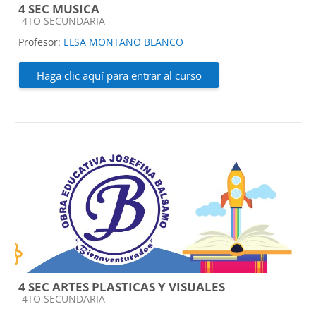
4 SEC MUSICA
Categoría de cursos
4TO SECUNDARIA
Profesor:
ELSA MONTANO BLANCO
Haga clic aquí para entrar al curso
4 SEC ARTES PLASTICAS Y VISUALES
Categoría de cursos
4TO SECUNDARIA