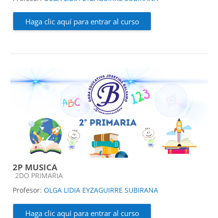
Haga clic aquí para entrar al curso
2P MUSICA
Categoría de cursos
2DO PRIMARIA
Profesor:
OLGA LIDIA EYZAGUIRRE SUBIRANA
Haga clic aquí para entrar al curso