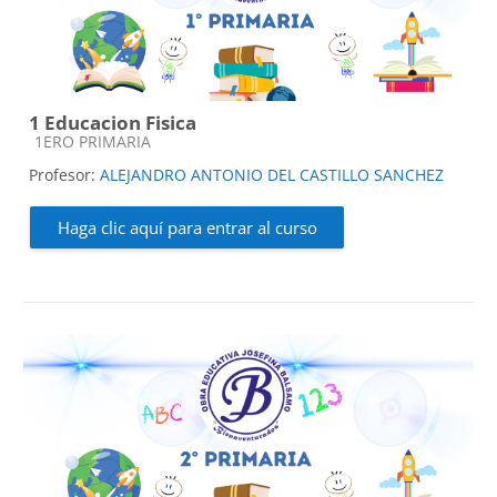
1 Educacion Fisica
Categoría de cursos
1ERO PRIMARIA
Profesor:
ALEJANDRO ANTONIO DEL CASTILLO SANCHEZ
Haga clic aquí para entrar al curso