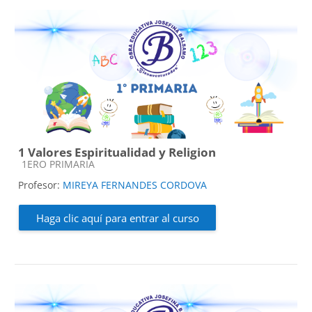
1 Valores Espiritualidad y Religion
Categoría de cursos
1ERO PRIMARIA
Profesor:
MIREYA FERNANDES CORDOVA
Haga clic aquí para entrar al curso