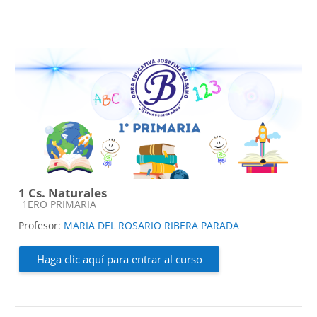
1 Cs. Naturales
Categoría de cursos
1ERO PRIMARIA
Profesor:
MARIA DEL ROSARIO RIBERA PARADA
Haga clic aquí para entrar al curso