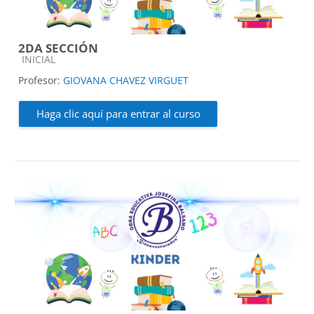
2DA SECCIÓN
Categoría de cursos
INICIAL
Profesor:
GIOVANA CHAVEZ VIRGUET
Haga clic aquí para entrar al curso