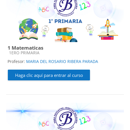
1 Matematicas
Categoría de cursos
1ERO PRIMARIA
Profesor:
MARIA DEL ROSARIO RIBERA PARADA
Haga clic aquí para entrar al curso