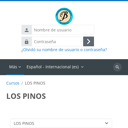
Salta al contenido principal
Nombre
de
Contraseña
usuario
Acceder
¿Olvidó su nombre de usuario o contraseña?
Más
Español - Internacional ‎(es)‎
Buscar
cursos
Cursos
LOS PINOS
LOS PINOS
Categorías