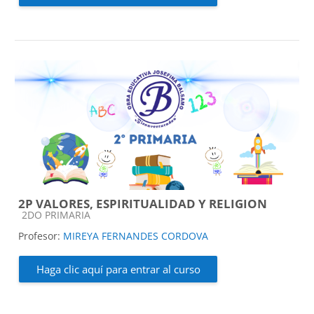
2P VALORES, ESPIRITUALIDAD Y RELIGION
Categoría de cursos
2DO PRIMARIA
Profesor:
MIREYA FERNANDES CORDOVA
Haga clic aquí para entrar al curso