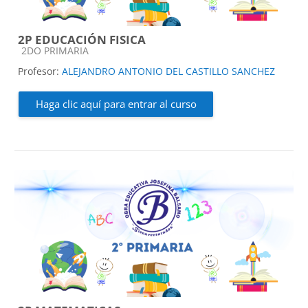
2P EDUCACIÓN FISICA
Categoría de cursos
2DO PRIMARIA
Profesor:
ALEJANDRO ANTONIO DEL CASTILLO SANCHEZ
Haga clic aquí para entrar al curso