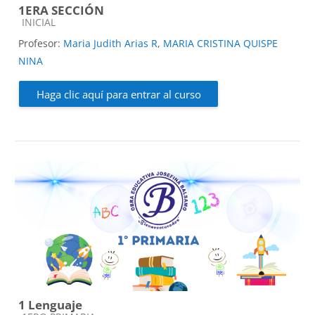
1ERA SECCIÓN
Categoría de cursos
INICIAL
Profesor:
Maria Judith Arias R
,
MARIA CRISTINA QUISPE
NINA
Haga clic aquí para entrar al curso
1 Lenguaje