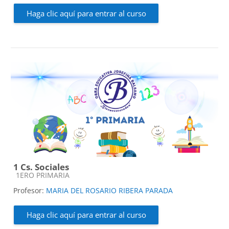
Haga clic aquí para entrar al curso
1 Cs. Sociales
Categoría de cursos
1ERO PRIMARIA
Profesor:
MARIA DEL ROSARIO RIBERA PARADA
Haga clic aquí para entrar al curso