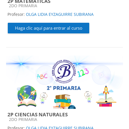
2P MATEMATICAS
Categoría de cursos
2DO PRIMARIA
Profesor:
OLGA LIDIA EYZAGUIRRE SUBIRANA
Haga clic aquí para entrar al curso
2P CIENCIAS NATURALES
Categoría de cursos
2DO PRIMARIA
Profesor:
OLGA LIDIA EYZAGUIRRE SUBIRANA