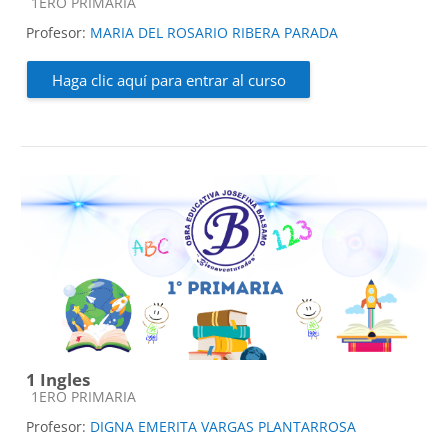
Categoría de cursos
1ERO PRIMARIA
Profesor:
MARIA DEL ROSARIO RIBERA PARADA
Haga clic aquí para entrar al curso
1 Ingles
Categoría de cursos
1ERO PRIMARIA
Profesor:
DIGNA EMERITA VARGAS PLANTARROSA