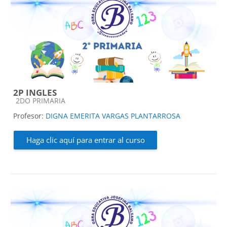
2P INGLES
Categoría de cursos
2DO PRIMARIA
Profesor:
DIGNA EMERITA VARGAS PLANTARROSA
Haga clic aquí para entrar al curso