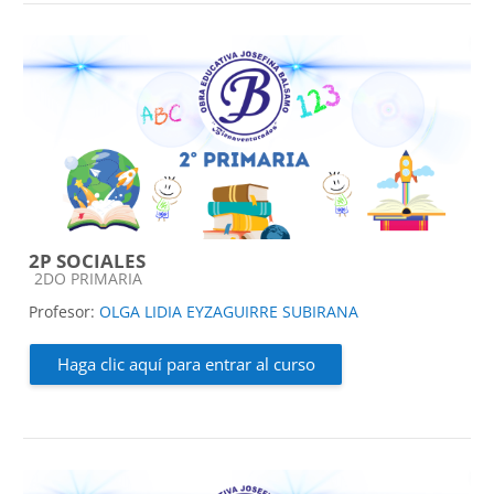
2P SOCIALES
Categoría de cursos
2DO PRIMARIA
Profesor:
OLGA LIDIA EYZAGUIRRE SUBIRANA
Haga clic aquí para entrar al curso