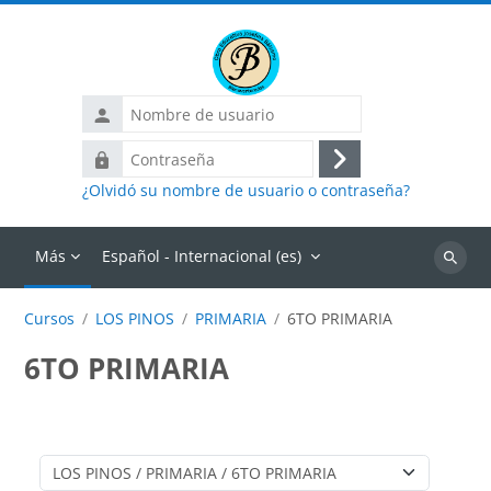
Salta al contenido principal
Nombre
de
Contraseña
usuario
Acceder
¿Olvidó su nombre de usuario o contraseña?
Más
Español - Internacional ‎(es)‎
Buscar
cursos
Cursos
LOS PINOS
PRIMARIA
6TO PRIMARIA
6TO PRIMARIA
Categorías