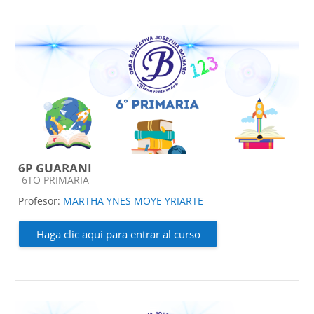
6P GUARANI
Categoría de cursos
6TO PRIMARIA
Profesor:
MARTHA YNES MOYE YRIARTE
Haga clic aquí para entrar al curso