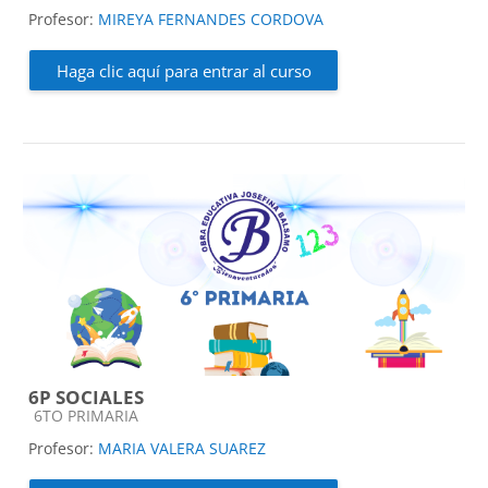
Profesor:
MIREYA FERNANDES CORDOVA
Haga clic aquí para entrar al curso
6P SOCIALES
Categoría de cursos
6TO PRIMARIA
Profesor:
MARIA VALERA SUAREZ