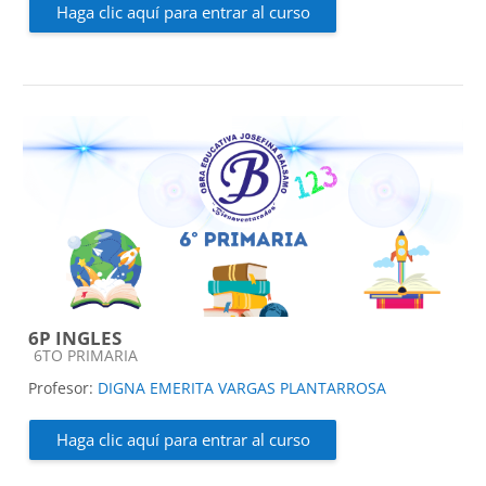
Haga clic aquí para entrar al curso
6P INGLES
Categoría de cursos
6TO PRIMARIA
Profesor:
DIGNA EMERITA VARGAS PLANTARROSA
Haga clic aquí para entrar al curso