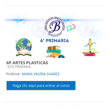
6P ARTES PLASTICAS
Categoría de cursos
6TO PRIMARIA
Profesor:
MARIA VALERA SUAREZ
Haga clic aquí para entrar al curso