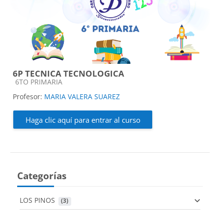
6P TECNICA TECNOLOGICA
Categoría de cursos
6TO PRIMARIA
Profesor:
MARIA VALERA SUAREZ
Haga clic aquí para entrar al curso
Categorías
LOS PINOS
 (3)