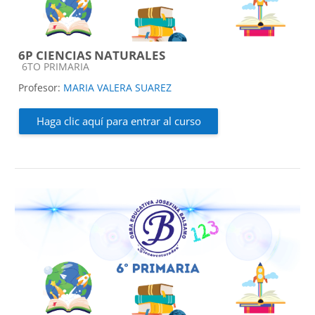
6P CIENCIAS NATURALES
Categoría de cursos
6TO PRIMARIA
Profesor:
MARIA VALERA SUAREZ
Haga clic aquí para entrar al curso