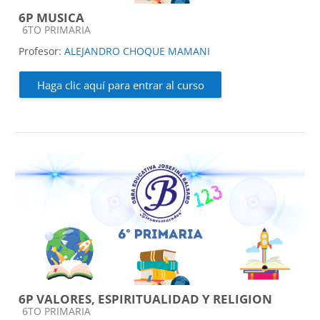
6P MUSICA
Categoría de cursos
6TO PRIMARIA
Profesor:
ALEJANDRO CHOQUE MAMANI
Haga clic aquí para entrar al curso
6P VALORES, ESPIRITUALIDAD Y RELIGION
Categoría de cursos
6TO PRIMARIA