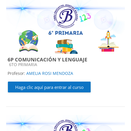
6P COMUNICACIÓN Y LENGUAJE
Categoría de cursos
6TO PRIMARIA
Profesor:
AMELIA ROSI MENDOZA
Haga clic aquí para entrar al curso