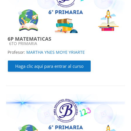
6P MATEMATICAS
Categoría de cursos
6TO PRIMARIA
Profesor:
MARTHA YNES MOYE YRIARTE
Haga clic aquí para entrar al curso