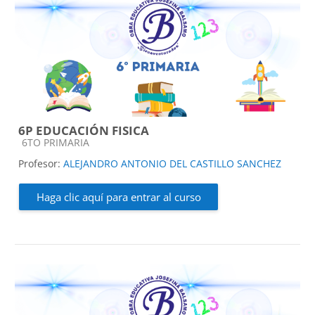
6P EDUCACIÓN FISICA
Categoría de cursos
6TO PRIMARIA
Profesor:
ALEJANDRO ANTONIO DEL CASTILLO SANCHEZ
Haga clic aquí para entrar al curso