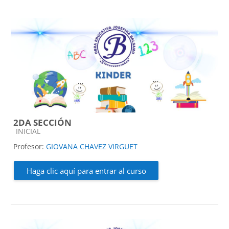
2DA SECCIÓN
Categoría de cursos
INICIAL
Profesor:
GIOVANA CHAVEZ VIRGUET
Haga clic aquí para entrar al curso