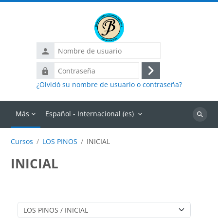
Salta al contenido principal
Nombre
de
Contraseña
usuario
Acceder
¿Olvidó su nombre de usuario o contraseña?
Más
Español - Internacional ‎(es)‎
Buscar
cursos
Cursos
LOS PINOS
INICIAL
INICIAL
Categorías