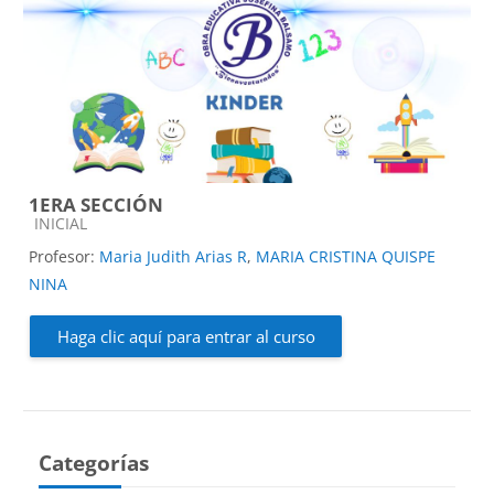
1ERA SECCIÓN
Categoría de cursos
INICIAL
Profesor:
Maria Judith Arias R
,
MARIA CRISTINA QUISPE
NINA
Haga clic aquí para entrar al curso
Categorías